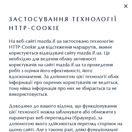
0 800 330 940
ЗАСТОСУВАННЯ ТЕХНОЛОГІЇ
HTTP-COOKIE
ПРАЙС-ЛИСТ
На веб-сайті mazda.if.ua застосовано технологію
ЗМІНИТИ
HTTP-Cookie для відстеження маршрутів, якими
користуються відвідувачі сайту mazda.if.ua. Це
необхідно для ведення обліку активності
користувачів на сайті mazda.if.ua та проведення
робіт з оцінки його ефективності, його
MAZDA CX-5
вдосконалення. За допомогою цієї технології облік
інформації про окремих користувачів не ведеться,
STYLE
тому ніяка інформація про них не збирається та не
ДОДАТИ АВТОМОБІЛЬ
1
Ціна 1 762 400 грн.
використовується.
Спеціальна пропозиція: 1
Доводимо до вашого відома, що функціонування
3
646 800 грн.
цієї технології можна заблокувати або обмежити у
параметрах веб-переглядача (браузера), за
БІЛЬШЕ ДЕТАЛЕЙ
допомогою якого здійснюється перегляд сторінок на
цьому сайті. Але у такому разі, деякі функціональні