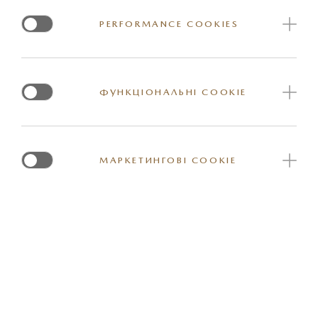
PERFORMANCE COOKIES
КОМФОРТ
ФУНКЦІОНАЛЬНІ COOKIE
МУЛЬТИМЕДІЯ ТА КОМУНІКАЦІЯ
МАРКЕТИНГОВІ COOKIE
ДОПОМІЖНІ СИСТЕМИ
СИСТЕМИ БЕЗПЕКИ I-ACTIVSENSE