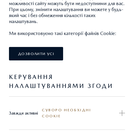
можливості сайту можуть бути недоступними для вас.
При цьому, змінити налаштування ви можете у будь-
ЗАХИСТИТИ ТЕ, ЩО Є ВАЖЛИВИМ ДЛЯ
який час і без обмеження кількості таких
ВАС
налаштувань.
Ми використовуємо такі категорії файлів Cookie:
Даний розділ був створений для того, щоб вам було
легко отримати точну та своєчасну інформацію у
випадку, якщо на вашому автомобілі є невиконані
ДОЗВОЛИТИ УСІ
сервісні кампанії. У випадку наявності невиконаних
сервісних кампаній на вашому автомобілі, будь ласка,
КЕРУВАННЯ
зверніться до найближчого
офіційного дилера Mazda
якнайшвидше для проведення безкоштовного ремонту.
НАЛАШТУВАННЯМИ ЗГОДИ
СУВОРО НЕОБХІДНІ
Завжди активні
COOKIE