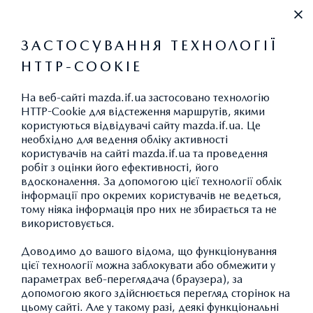
0 800 330 940
ЗАСТОСУВАННЯ ТЕХНОЛОГІЇ
HTTP-COOKIE
ВИКИДИ CO
2
На веб-сайті mazda.if.ua застосовано технологію
HTTP-Cookie для відстеження маршрутів, якими
користуються відвідувачі сайту mazda.if.ua. Це
необхідно для ведення обліку активності
користувачів на сайті mazda.if.ua та проведення
робіт з оцінки його ефективності, його
СЕРВІСНІ КАМПАНІЇ
вдосконалення. За допомогою цієї технології облік
інформації про окремих користувачів не ведеться,
тому ніяка інформація про них не збирається та не
використовується.
Доводимо до вашого відома, що функціонування
цієї технології можна заблокувати або обмежити у
параметрах веб-переглядача (браузера), за
допомогою якого здійснюється перегляд сторінок на
цьому сайті. Але у такому разі, деякі функціональні