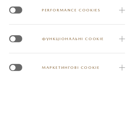
PERFORMANCE COOKIES
ПОШУК КАМПАНІЙ ПО VIN АВТОМОБІЛЯ
ФУНКЦІОНАЛЬНІ COOKIE
Де розташовано VIN автомобіля?
ПЕРЕВІРИТИ
МАРКЕТИНГОВІ COOKIE
Я ХОЧУ:
ДІЗНАТИСЬ ПРО: