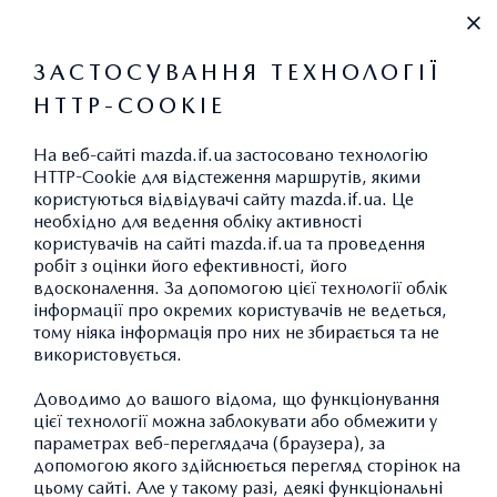
0 800 330 940
ЗАСТОСУВАННЯ ТЕХНОЛОГІЇ
HTTP-COOKIE
НАШІ МОДЕЛІ
На веб-сайті mazda.if.ua застосовано технологію
HTTP-Cookie для відстеження маршрутів, якими
користуються відвідувачі сайту mazda.if.ua. Це
необхідно для ведення обліку активності
користувачів на сайті mazda.if.ua та проведення
ФІЛЬТР
робіт з оцінки його ефективності, його
вдосконалення. За допомогою цієї технології облік
інформації про окремих користувачів не ведеться,
тому ніяка інформація про них не збирається та не
MAZDA CX-30
використовується.
Доводимо до вашого відома, що функціонування
ОНОВЛЕНА
цієї технології можна заблокувати або обмежити у
параметрах веб-переглядача (браузера), за
допомогою якого здійснюється перегляд сторінок на
цьому сайті. Але у такому разі, деякі функціональні