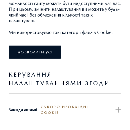
можливості сайту можуть бути недоступними для вас.
При цьому, змінити налаштування ви можете у будь-
який час і без обмеження кількості таких
налаштувань.
Ми використовуємо такі категорії файлів Cookie:
БЕНЗИН
Ціна від 1 390 200 грн.
ДОЗВОЛИТИ УСІ
Спеціальна ціна 1 301 300 грн.
ДОКЛАДНІШЕ
КЕРУВАННЯ
НАЛАШТУВАННЯМИ ЗГОДИ
ПРАЙС-ЛИСТ
ЗНАЙТИ ДИЛЕРА
СУВОРО НЕОБХІДНІ
Завжди активні
COOKIE
MAZDA CX-5