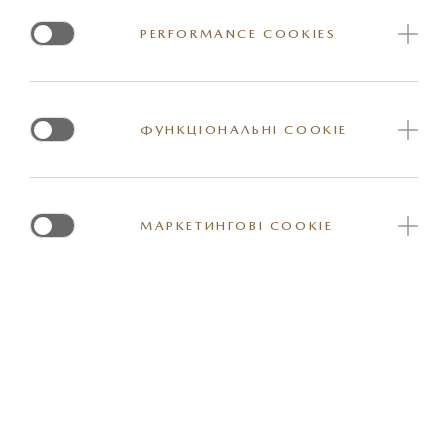
PERFORMANCE COOKIES
ФУНКЦІОНАЛЬНІ COOKIE
МАРКЕТИНГОВІ COOKIE
БЕНЗИН
Ціна від 1 444 000 грн.
Спеціальна ціна 1 374 800 грн.
ДОКЛАДНІШЕ
ПРАЙС-ЛИСТ