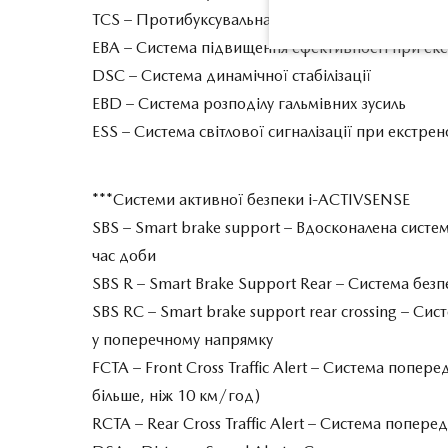
TCS – Протибуксувальна система
EBA – Система підвищення ефективності при ек
DSC – Система динамічної стабілізації
EBD – Система розподілу гальмівних зусиль
ESS – Система світлової сигналізації при екстре
***Системи активної безпеки i-ACTIVSENSE
SBS – Smart brake support – Вдосконалена систе
час доби
SBS R – Smart Brake Support Rear – Система без
SBS RC – Smart brake support rear crossing – Си
у поперечному напрямку
FCTA – Front Cross Traffic Alert – Система попе
більше, ніж 10 км/год)
RCTA – Rear Cross Traffic Alert – Cистема попер