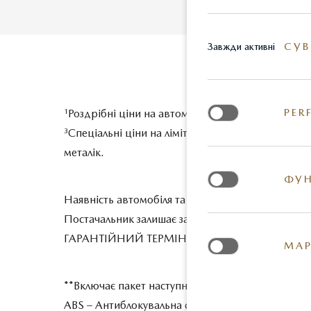
СУВ
Завжди активні
PER
1
Роздрібні ціни на автомобілі 2026 р.в., під зам
3
Спеціальні ціни на лімітовану партію автомоб
металік.
ФУН
Наявність автомобіля та ціну на день покупки у
Постачальник залишає за собою право вносити з
ГАРАНТІЙНИЙ ТЕРМІН - 3 роки або 100 000 км пр
МАР
**Включає пакет наступних опцій безпеки:
ABS – Антиблокувальна система гальм