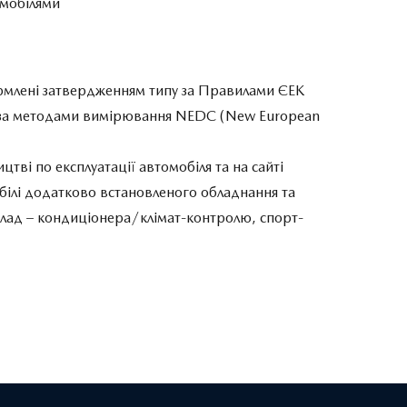
томобілями
ормлені затвердженням типу за Правилами ЄЕК
 за методами вимірювання NEDC (New European
цтві по експлуатації автомобіля та на сайті
обілі додатково встановленого обладнання та
иклад – кондиціонера/клімат-контролю, спорт-