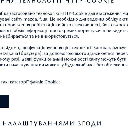
ННЯ ТЕХНОЛОГІЇ HTTP-COOKIE
if.ua застосовано технологію HTTP-Cookie для відстеження м
увачі сайту mazda.if.ua. Це необхідно для ведення обліку акт
a та проведення робіт з оцінки його ефективності, його вдоск
ології облік інформації про окремих користувачів не ведетьс
КОМПЛЕКТАЦІЇ
ПРАЙС-ЛИСТ
не збирається та не використовується.
 відома, що функціонування цієї технології можна заблокув
беріть комплектацію,
Завантажте прайс-лис
глядача (браузера), за допомогою якого здійснюється перег
такому разі, деякі функціональні можливості сайту можуть бут
яка вам підходить
Оновленої Mazda CX-
нити налаштування ви можете у будь-який час і без обмеження 
ОБРАТИ
ЗАВАНТАЖИТИ
акі категорії файлів Cookie:
І
Я НАЛАШТУВАННЯМИ ЗГОДИ