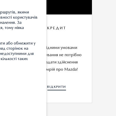
аршрутів, якими
ивності користувачів
оналення. За
я, тому ніяка
КРЕДИТ
ати або обмежити у
т
З вигідними умовами
ляд сторінок на
и недоступними для
5
кредитування не потрібно
кількості таких
відкладати здійснення
своїх мрій про Mazda!
ВІДКРИТИ
З
Т