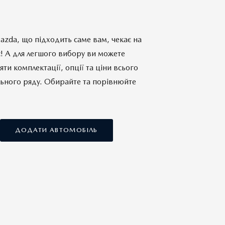
zda, що підходить саме вам, чекає на
! А для легшого вибору ви можете
яти комплектації, опції та ціни всього
ьного ряду. Обирайте та порівнюйте
ДОДАТИ АВТОМОБІЛЬ
Комплектації
Комплектації
ПОРІВНЯТИ АВТОМОБІЛЬ
ПОРІВНЯТИ АВТОМОБІЛЬ