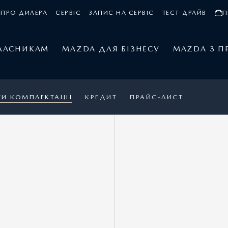
ПРО ДИЛЕРА
СЕРВІС
ЗАПИС НА СЕРВІС
ТЕСТ-ДРАЙВ
П
ЛАСНИКАМ
MAZDA ДЛЯ БІЗНЕСУ
MAZDA З П
ТИ КОМПЛЕКТАЦІЇ
КРЕДИТ
ПРАЙС-ЛИСТ
MAZDA CX-60
1
Ціна 1 977 600 грн.
3
Спеціальна пропозиція: 1 902 400 грн.