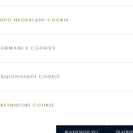
ОРО НЕОБХІДНІ COOKIE
FORMANCE COOKIES
овлення, станом на 08.05.2026 року. Ціна включає ПДВ та колі
ілів 2026 р.в., станом на 08.05.2026 року. КІЛЬКІСТЬ АВТО
КЦІОНАЛЬНІ COOKIE
точнюйте у офіційного дилера.
міни у комплектацію та ціни, також з урахуванням змін міжб
обігу (в залежності від того, що настане раніше)
www.maz
КЕТИНГОВІ COOKIE
ВІДХИЛИТИ УСІ
ПІДТВЕ