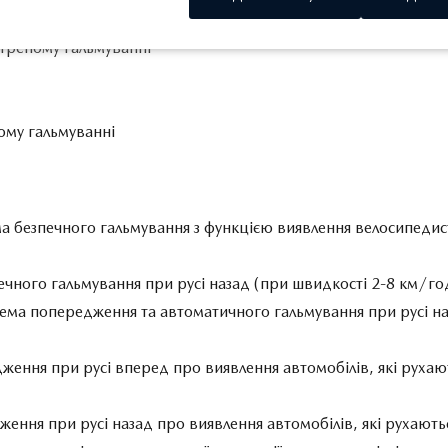
стреному гальмуванні
ному гальмуванні
ма безпечного гальмування з функцією виявлення велосипедис
печного гальмування при русі назад (при швидкості 2-8 км/го
стема попередження та автоматичного гальмування при русі на
редження при русі вперед про виявлення автомобілів, які рух
едження при русі назад про виявлення автомобілів, які рухаю