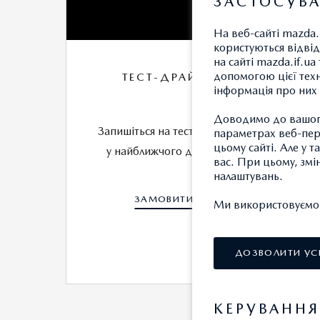
ЗАСТОСУВА
На веб-сайті mazda.
користуються відвід
на сайті mazda.if.u
допомогою цієї техн
ТЕСТ-ДРАЙВ
інформація про них 
Доводимо до вашого
Запишіться на тест-драйв
О
параметрах веб-пере
цьому сайті. Але у 
у найближчого дилера
вас. При цьому, змі
налаштувань.
ЗАМОВИТИ
Ми використовуємо т
ДОЗВОЛИТИ УС
КЕРУВАНН