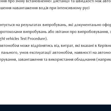
ння про зміну встановленної дистанції та швидкості між ав
еншення навантаження водія при інтенсивному русі
нтується на результатах випробувань, які документально оф
ротоколами випробувань або звітами про випробовування,
t vehicles Test Procedure).
втомобіля може відрізнятись від витрат, які вказані в Керівни
пального, умов експлуатації автомобіля, наявності на автом
ю керування, завантаження та використання обладнання (напр