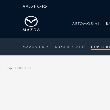
АЛЬЯНС-ІФ
АВТОМОБІЛІ
В
MAZDA CX-5
КОМПЛЕКТАЦІЇ
ПОРІВНЯ
ЗМІНИТИ
MAZDA CX-5
1
Ціна 1 444 000 грн.
3
Спеціальна пропозиція: 1 374 800 грн.