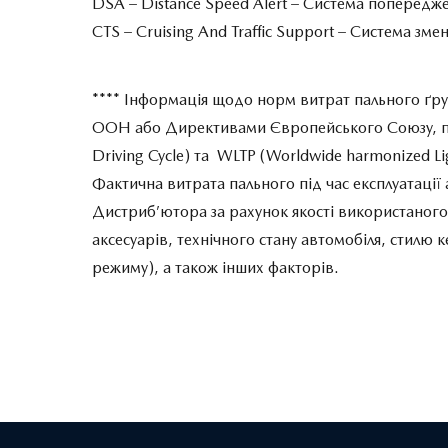
DSA – Distance Speed Alert – Система попередже
CTS – Cruising And Traffic Support – Cистема зм
**** Інформація щодо норм витрат пального ґру
ООН або Директивами Європейського Союзу, п
Driving Cycle) та WLTP (Worldwide harmonized Ligh
Фактична витрата пального під час експлуатації а
Дистриб’ютора за рахунок якості використаного 
аксесуарів, технічного стану автомобіля, стил
режиму), а також інших факторів.