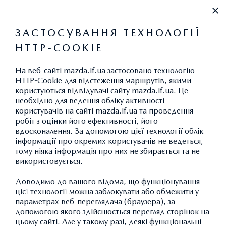
0 800 330 940
ЗАСТОСУВАННЯ ТЕХНОЛОГІЇ
HTTP-COOKIE
MAZDA В КРЕДИТ ВІД "ПРИВАТБАНКА"
На веб-сайті mazda.if.ua застосовано технологію
HTTP-Cookie для відстеження маршрутів, якими
користуються відвідувачі сайту mazda.if.ua. Це
необхідно для ведення обліку активності
користувачів на сайті mazda.if.ua та проведення
УМОВИ КРЕДИТУВАННЯ ЗА ПРОГРАМОЮ «MAZDA В
робіт з оцінки його ефективності, його
вдосконалення. За допомогою цієї технології облік
КРЕДИТ З ПІЛЬГОВИМ ПЕРІОДОМ*» ВІД АТ КБ
інформації про окремих користувачів не ведеться,
«ПРИВАТБАНК»
тому ніяка інформація про них не збирається та не
використовується.
Доводимо до вашого відома, що функціонування
ЗАВАНТАЖИТИ УМОВИ КРЕДИТУ (.pdf)
цієї технології можна заблокувати або обмежити у
параметрах веб-переглядача (браузера), за
допомогою якого здійснюється перегляд сторінок на
Строк кредитування - 60
цьому сайті. Але у такому разі, деякі функціональні
Авансовий внесок