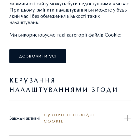
місяців
можливості сайту можуть бути недоступними для вас.
При цьому, змінити налаштування ви можете у будь-
який час і без обмеження кількості таких
налаштувань.
6,5% - на 2 роки / 21,9% - з
20%
Ми використовуємо такі категорії файлів Cookie:
3-го року
ДОЗВОЛИТИ УСІ
4,9% - на 2 роки / 21,9% - з
30%
3-го року
КЕРУВАННЯ
НАЛАШТУВАННЯМИ ЗГОДИ
2,9% - на 2 роки / 21,9% - з
40%
3-го року
СУВОРО НЕОБХІДНІ
Завжди активні
COOKIE
0,01% - на 2 роки / 21,9% -
50%
з 3-го року