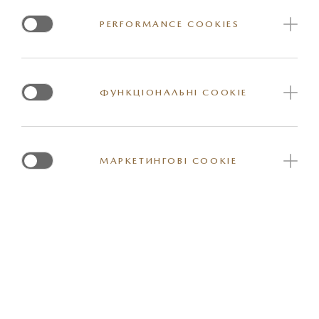
PERFORMANCE COOKIES
0,01% - на 2 роки / 14,9% -
60%
з 3-го року
ФУНКЦІОНАЛЬНІ COOKIE
Разова комісія від суми
0,0%
кредиту
МАРКЕТИНГОВІ COOKIE
*Під пільговим періодом розуміють період
кредитування до 2-х років
Переваги кредитування: